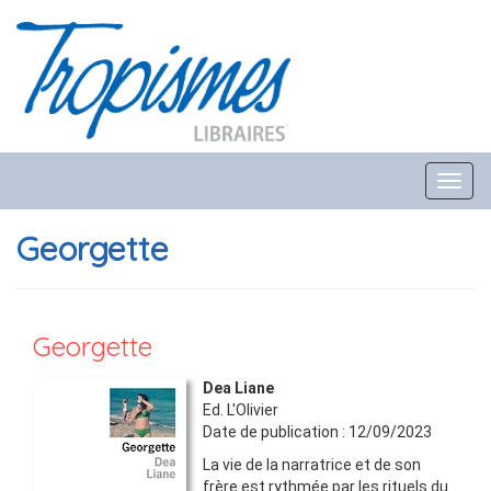
Toggl
navig
Georgette
Georgette
Dea Liane
Ed.
L'Olivier
Date de publication :
12/09/2023
La vie de la narratrice et de son
frère est rythmée par les rituels du