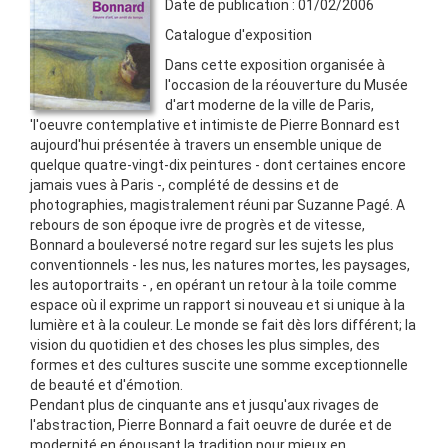
Date de publication :
01/02/2006
Catalogue d'exposition
Dans cette exposition organisée à
l'occasion de la réouverture du Musée
d'art moderne de la ville de Paris,
'l'oeuvre contemplative et intimiste de Pierre Bonnard est
aujourd'hui présentée à travers un ensemble unique de
quelque quatre-vingt-dix peintures - dont certaines encore
jamais vues à Paris -, complété de dessins et de
photographies, magistralement réuni par Suzanne Pagé. A
rebours de son époque ivre de progrès et de vitesse,
Bonnard a bouleversé notre regard sur les sujets les plus
conventionnels - les nus, les natures mortes, les paysages,
les autoportraits - , en opérant un retour à la toile comme
espace où il exprime un rapport si nouveau et si unique à la
lumière et à la couleur. Le monde se fait dès lors différent; la
vision du quotidien et des choses les plus simples, des
formes et des cultures suscite une somme exceptionnelle
de beauté et d'émotion.
Pendant plus de cinquante ans et jusqu'aux rivages de
l'abstraction, Pierre Bonnard a fait oeuvre de durée et de
modernité en épousant la tradition pour mieux en