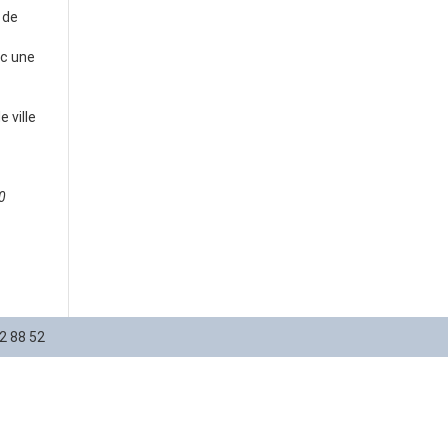
 de
ec une
 ville
0
12 88 52