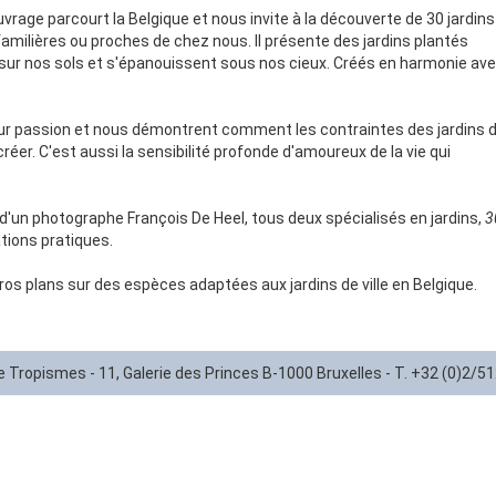
vrage parcourt la Belgique et nous invite à la découverte de 30 jardins
t familières ou proches de chez nous. Il présente des jardins plantés
sur nos sols et s'épanouissent sous nos cieux. Créés en harmonie av
eur passion et nous démontrent comment les contraintes des jardins de
éer. C'est aussi la sensibilité profonde d'amoureux de la vie qui
t d'un photographe François De Heel, tous deux spécialisés en jardins,
3
ations pratiques.
ros plans sur des espèces adaptées aux jardins de ville en Belgique.
ie Tropismes - 11, Galerie des Princes B-1000 Bruxelles - T. +32 (0)2/5