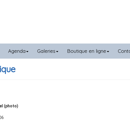
Agenda
Galeries
Boutique en ligne
Cont
gique
el (photo)
06