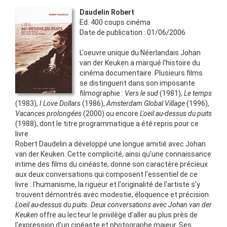
Daudelin Robert
Ed.
400 coups cinéma
Date de publication :
01/06/2006
L'oeuvre unique du Néerlandais Johan
van der Keuken a marqué l'histoire du
cinéma documentaire. Plusieurs films
se distinguent dans son imposante
filmographie :
Vers le sud
(1981),
Le temps
(1983),
I Love Dollars
(1986),
Amsterdam Global Village
(1996),
Vacances prolongées
(2000) ou encore
L'oeil au-dessus du puits
(1988), dont le titre programmatique a été repris pour ce
livre.
Robert Daudelin a développé une longue amitié avec Johan
van der Keuken. Cette complicité, ainsi qu'une connaissance
intime des films du cinéaste, donne son caractère précieux
aux deux conversations qui composent l'essentiel de ce
livre : l'humanisme, la rigueur et l'originalité de l'artiste s'y
trouvent démontrés avec modestie, éloquence et précision.
L'oeil au-dessus du puits. Deux conversations avec Johan van der
Keuken
offre au lecteur le privilège d'aller au plus près de
l'expression d'un cinéaste et photographe majeur. Ses