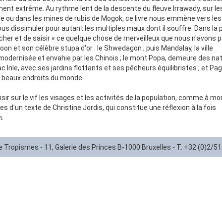
ent extrême. Au rythme lent de la descente du fleuve Irrawady, sur le
e ou dans les mines de rubis de Mogok, ce livre nous emmène vers les
ous dissimuler pour autant les multiples maux dont il souffre. Dans la 
cher et de saisir « ce quelque chose de merveilleux que nous n'avons 
 et son célèbre stupa d'or : le Shwedagon ; puis Mandalay, la ville
 modernisée et envahie par les Chinois ; le mont Popa, demeure des nat
ac Inle, avec ses jardins flottants et ses pêcheurs équilibristes ; et Pa
lus beaux endroits du monde.
ir sur le vif les visages et les activités de la population, comme à mo
d'un texte de Christine Jordis, qui constitue une réflexion à la fois
n.
ie Tropismes - 11, Galerie des Princes B-1000 Bruxelles - T. +32 (0)2/5