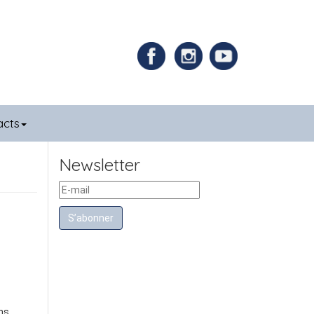
acts
Newsletter
S’abonner
ns.