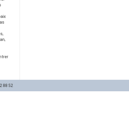
s
paix
pas
s,
gan,
ntrer
12 88 52