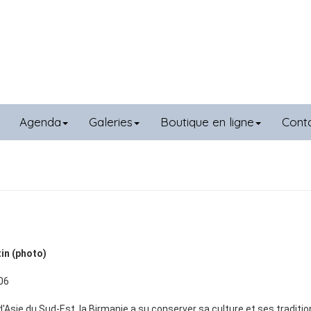
Agenda
Galeries
Boutique en ligne
Cont
in (photo)
06
'Asie du Sud-Est, la Birmanie a su conserver sa culture et ses traditio