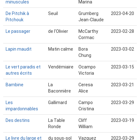
minuscules
Marina
De Pitchik à
Seuil
Grumberg
2023-04-20
Pitchouk
Jean-Claude
Le passager
de l'Olivier
McCarthy
2023-02-28
Cormac
Lapin maudit
Matin calme
Bora
2023-03-02
Chung
Le vert paradis et
Vendémiaire
Ocampo
2023-03-15
autres écrits
Victoria
Bambine
La
Ceresa
2023-03-21
Baconnière
Alice
Les
Gallimard
Campo
2023-03-29
impardonnables
Cristina
Des destins
La Table
Cliff
2023-03-19
Ronde
William
Le livre du large et
du sous-sol
Vazquez
2023-03-29